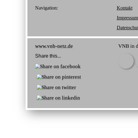
Navigation:
Kontakt
Impressum
Datenschu
www.vnb-netz.de
VNB in d
Share this...